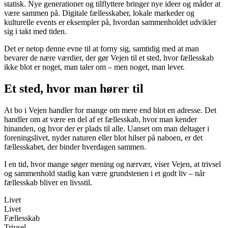
statisk. Nye generationer og tilflyttere bringer nye ideer og måder at
være sammen på. Digitale fællesskaber, lokale markeder og
kulturelle events er eksempler på, hvordan sammenholdet udvikler
sig i takt med tiden.
Det er netop denne evne til at forny sig, samtidig med at man
bevarer de nære værdier, der gør Vejen til et sted, hvor fællesskab
ikke blot er noget, man taler om – men noget, man lever.
Et sted, hvor man hører til
At bo i Vejen handler for mange om mere end blot en adresse. Det
handler om at være en del af et fællesskab, hvor man kender
hinanden, og hvor der er plads til alle. Uanset om man deltager i
foreningslivet, nyder naturen eller blot hilser på naboen, er det
fællesskabet, der binder hverdagen sammen.
I en tid, hvor mange søger mening og nærvær, viser Vejen, at trivsel
og sammenhold stadig kan være grundstenen i et godt liv – når
fællesskab bliver en livsstil.
Livet
Livet
Fællesskab
Trivsel