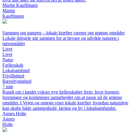
Martin Kauffmann
Martin
Kauffmann
Sammen om naturen – lokale kræfter værner om grønne områder
Lokale ildsjæle går sammen for at bevare og udvikle naturen i
nærområdet
Livet
Livet
Natur
Fællesskab
Lokalsamfund
Frivillighed
Bæredygtighed
7 min
Rundt om i landet vokser nye fællesskaber frem, hvor borgere,
foreninger og kommuner samarbejder om at passe på de grønne
områder. I Vejen og omegn viser lokale kræfter, hvordan naturpleje
kan skabe både sammenhold, læring og liv i lokalsamfundet.
Agnes Holte
Agnes
Holte