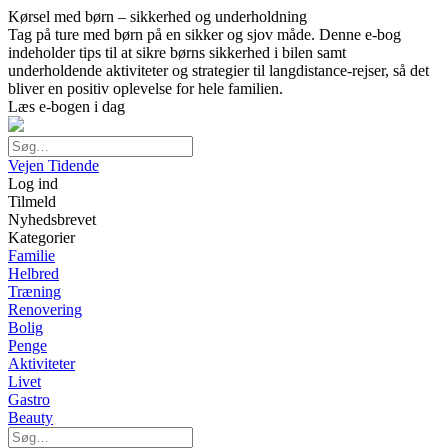
Kørsel med børn – sikkerhed og underholdning
Tag på ture med børn på en sikker og sjov måde. Denne e-bog
indeholder tips til at sikre børns sikkerhed i bilen samt
underholdende aktiviteter og strategier til langdistance-rejser, så det
bliver en positiv oplevelse for hele familien.
Læs e-bogen i dag
Vejen Tidende
Log ind
Tilmeld
Nyhedsbrevet
Kategorier
Familie
Helbred
Træning
Renovering
Bolig
Penge
Aktiviteter
Livet
Gastro
Beauty