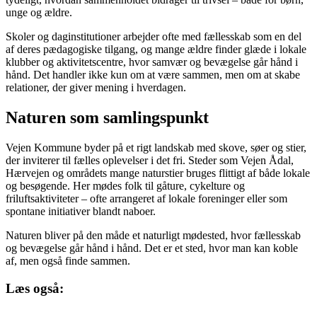
unge og ældre.
Skoler og daginstitutioner arbejder ofte med fællesskab som en del
af deres pædagogiske tilgang, og mange ældre finder glæde i lokale
klubber og aktivitetscentre, hvor samvær og bevægelse går hånd i
hånd. Det handler ikke kun om at være sammen, men om at skabe
relationer, der giver mening i hverdagen.
Naturen som samlingspunkt
Vejen Kommune byder på et rigt landskab med skove, søer og stier,
der inviterer til fælles oplevelser i det fri. Steder som Vejen Ådal,
Hærvejen og områdets mange naturstier bruges flittigt af både lokale
og besøgende. Her mødes folk til gåture, cykelture og
friluftsaktiviteter – ofte arrangeret af lokale foreninger eller som
spontane initiativer blandt naboer.
Naturen bliver på den måde et naturligt mødested, hvor fællesskab
og bevægelse går hånd i hånd. Det er et sted, hvor man kan koble
af, men også finde sammen.
Læs også: