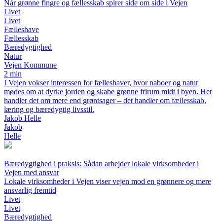
Når grønne fingre og fællesskab spirer side om side i Vejen
Livet
Livet
Fælleshave
Fællesskab
Bæredygtighed
Natur
Vejen Kommune
2 min
I Vejen vokser interessen for fælleshaver, hvor naboer og natur
mødes om at dyrke jorden og skabe grønne frirum midt i byen. Her
handler det om mere end grøntsager – det handler om fællesskab,
læring og bæredygtig livsstil.
Jakob Helle
Jakob
Helle
Bæredygtighed i praksis: Sådan arbejder lokale virksomheder i
Vejen med ansvar
Lokale virksomheder i Vejen viser vejen mod en grønnere og mere
ansvarlig fremtid
Livet
Livet
Bæredygtighed