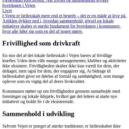
Fællesskab som livsstil: Når trivsel og sammenhold styrker
hverdagen i Vejen
Livet
I Vejen er fællesskab mere end et begreb – det er en måde at leve på.
Artiklen dykker ned i, hvordan sammenhold, trivsel og lokale
initiativer skaber et stærkt fundament for hverdagen i kommunen,
hvor alle føler sig som en del af noget større.
Frivillighed som drivkraft
En stor del af det lokale fællesskab i Vejen bæres af frivillige
kræfter. Uden dem ville mange arrangementer, klubber og aktiviteter
ikke eksistere. Frivilligheden skaber ikke kun værdi for dem, der
deltager, men også for dem, der engagerer sig. At bidrage til
fællesskabet giver en følelse af formål og samhørighed, som mange
oplever som en vigtig del af deres livskvalitet.
Kommunen støtter op om frivilligheden gennem samarbejde med
foreninger og lokale ildsjæle, hvilket gør det lettere at starte nye
initiativer og holde liv i de eksisterende.
Sammenhold i udvikling
Selvom Vejen er præget af stærke traditioner, er fællesskabet ikke