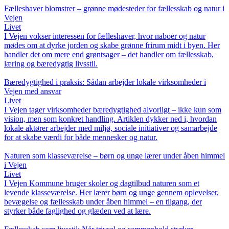
Fælleshaver blomstrer – grønne mødesteder for fællesskab og natur i
Vejen
Livet
I Vejen vokser interessen for fælleshaver, hvor naboer og natur
mødes om at dyrke jorden og skabe grønne frirum midt i byen. Her
handler det om mere end grøntsager – det handler om fællesskab,
læring og bæredygtig livsstil.
Bæredygtighed i praksis: Sådan arbejder lokale virksomheder i
Vejen med ansvar
Livet
I Vejen tager virksomheder bæredygtighed alvorligt – ikke kun som
vision, men som konkret handling. Artiklen dykker ned i, hvordan
lokale aktører arbejder med miljø, sociale initiativer og samarbejde
for at skabe værdi for både mennesker og natur.
Naturen som klasseværelse – børn og unge lærer under åben himmel
i Vejen
Livet
I Vejen Kommune bruger skoler og dagtilbud naturen som et
levende klasseværelse. Her lærer børn og unge gennem oplevelser,
bevægelse og fællesskab under åben himmel – en tilgang, der
styrker både faglighed og glæden ved at lære.