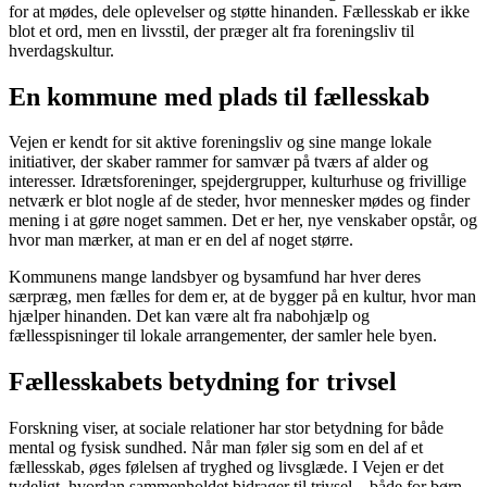
for at mødes, dele oplevelser og støtte hinanden. Fællesskab er ikke
blot et ord, men en livsstil, der præger alt fra foreningsliv til
hverdagskultur.
En kommune med plads til fællesskab
Vejen er kendt for sit aktive foreningsliv og sine mange lokale
initiativer, der skaber rammer for samvær på tværs af alder og
interesser. Idrætsforeninger, spejdergrupper, kulturhuse og frivillige
netværk er blot nogle af de steder, hvor mennesker mødes og finder
mening i at gøre noget sammen. Det er her, nye venskaber opstår, og
hvor man mærker, at man er en del af noget større.
Kommunens mange landsbyer og bysamfund har hver deres
særpræg, men fælles for dem er, at de bygger på en kultur, hvor man
hjælper hinanden. Det kan være alt fra nabohjælp og
fællesspisninger til lokale arrangementer, der samler hele byen.
Fællesskabets betydning for trivsel
Forskning viser, at sociale relationer har stor betydning for både
mental og fysisk sundhed. Når man føler sig som en del af et
fællesskab, øges følelsen af tryghed og livsglæde. I Vejen er det
tydeligt, hvordan sammenholdet bidrager til trivsel – både for børn,