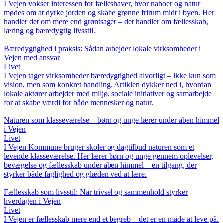
I Vejen vokser interessen for fælleshaver, hvor naboer og natur
mødes om at dyrke jorden og skabe grønne frirum midt i byen. Her
handler det om mere end grøntsager – det handler om fællesskab,
læring og bæredygtig livsstil.
Bæredygtighed i praksis: Sådan arbejder lokale virksomheder i
Vejen med ansvar
Livet
I Vejen tager virksomheder bæredygtighed alvorligt – ikke kun som
vision, men som konkret handling. Artiklen dykker ned i, hvordan
lokale aktører arbejder med miljø, sociale initiativer og samarbejde
for at skabe værdi for både mennesker og natur.
Naturen som klasseværelse – børn og unge lærer under åben himmel
i Vejen
Livet
I Vejen Kommune bruger skoler og dagtilbud naturen som et
levende klasseværelse. Her lærer børn og unge gennem oplevelser,
bevægelse og fællesskab under åben himmel – en tilgang, der
styrker både faglighed og glæden ved at lære.
Fællesskab som livsstil: Når trivsel og sammenhold styrker
hverdagen i Vejen
Livet
I Vejen er fællesskab mere end et begreb – det er en måde at leve på.