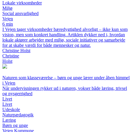
Lokale virksomheder
Miljø
Social ansvarlighed
Vejen
6 min
I Vejen tager virksomheder bæredygtighed alvorligt – ikke kun som
vision, men som konkret handling. Artiklen dykker ned i, hvordan
lokale aktører arbejder med miljø, sociale initiativer og samarbejde
for at skabe værdi for både mennesker og natur.
Christine Holst
Christine
Holst
Naturen som klasseværelse – børn og unge lærer under åben himmel
i Vejen
Når undervisningen rykker ud i naturen, vokser både læring, trivsel
og nysgerrighed
Livet
Livet
Udeskole
Naturpædagogik
Læring
Børn og unge
Vejen Kommune