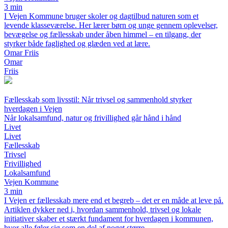
3 min
I Vejen Kommune bruger skoler og dagtilbud naturen som et
levende klasseværelse. Her lærer børn og unge gennem oplevelser,
bevægelse og fællesskab under åben himmel – en tilgang, der
styrker både faglighed og glæden ved at lære.
Omar Friis
Omar
Friis
Fællesskab som livsstil: Når trivsel og sammenhold styrker
hverdagen i Vejen
Når lokalsamfund, natur og frivillighed går hånd i hånd
Livet
Livet
Fællesskab
Trivsel
Frivillighed
Lokalsamfund
Vejen Kommune
3 min
I Vejen er fællesskab mere end et begreb – det er en måde at leve på.
Artiklen dykker ned i, hvordan sammenhold, trivsel og lokale
initiativer skaber et stærkt fundament for hverdagen i kommunen,
hvor alle føler sig som en del af noget større.