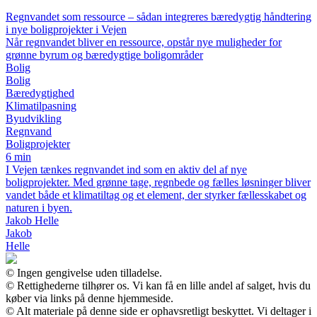
Regnvandet som ressource – sådan integreres bæredygtig håndtering
i nye boligprojekter i Vejen
Når regnvandet bliver en ressource, opstår nye muligheder for
grønne byrum og bæredygtige boligområder
Bolig
Bolig
Bæredygtighed
Klimatilpasning
Byudvikling
Regnvand
Boligprojekter
6 min
I Vejen tænkes regnvandet ind som en aktiv del af nye
boligprojekter. Med grønne tage, regnbede og fælles løsninger bliver
vandet både et klimatiltag og et element, der styrker fællesskabet og
naturen i byen.
Jakob Helle
Jakob
Helle
© Ingen gengivelse uden tilladelse.
© Rettighederne tilhører os. Vi kan få en lille andel af salget, hvis du
køber via links på denne hjemmeside.
© Alt materiale på denne side er ophavsretligt beskyttet. Vi deltager i