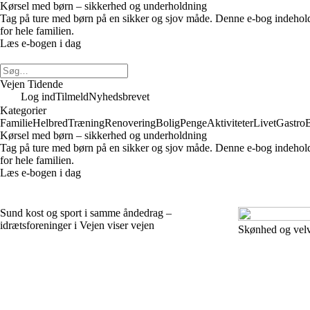
Kørsel med børn – sikkerhed og underholdning
Tag på ture med børn på en sikker og sjov måde. Denne e-bog indeholder ti
for hele familien.
Læs e-bogen i dag
Vejen Tidende
Log ind
Tilmeld
Nyhedsbrevet
Kategorier
Familie
Helbred
Træning
Renovering
Bolig
Penge
Aktiviteter
Livet
Gastro
Kørsel med børn – sikkerhed og underholdning
Tag på ture med børn på en sikker og sjov måde. Denne e-bog indeholder ti
for hele familien.
Læs e-bogen i dag
Sund kost og sport i samme åndedrag –
idrætsforeninger i Vejen viser vejen
Skønhed og velv