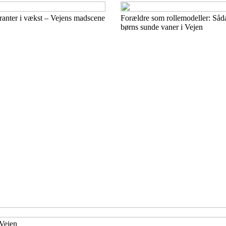
ranter i vækst – Vejens madscene
Forældre som rollemodeller: Såda
børns sunde vaner i Vejen
 Vejen