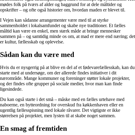
mødes folk på tværs af alder og baggrund for at dele måltider og
opskrifter – og ofte også historier om, hvordan maden er blevet til.
I Vejen kan sådanne arrangementer være med til at styrke
sammenholdet i lokalsamfundet og skabe nye traditioner. Et fælles
måltid kan være en enkel, men stærk måde at bringe mennesker
sammen på – og samtidig minde os om, at mad er mere end næring; det
er kultur, fællesskab og oplevelse.
Sådan kan du være med
Hvis du er nysgerrig på at blive en del af et fødevarefællesskab, kan du
starte med at undersøge, om der allerede findes initiativer i dit
nærområde. Mange kommuner og foreninger støtter lokale projekter,
og der findes ofte grupper på sociale medier, hvor man kan finde
ligesindede.
Du kan også starte i det små – måske med en fælles urtehave med
naboerne, en bytteordning for overskud fra køkkenhaven eller en
ugentlig fællesspisning med lokale råvarer. Det vigtigste er ikke
størrelsen på projektet, men lysten til at skabe noget sammen.
En smag af fremtiden