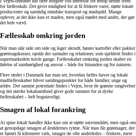
I Vejen-området har flere borgere vist interesse for netop denne form
for fællesskab. Det giver mulighed for at få friskere varer, støtte lokale
producenter og samtidig mindske transport og madspild. Mange
oplever, at det ikke kun er maden, men også mødet med andre, der gør
det hele værd.
Fællesskab omkring jorden
Når man står side om side og luger ukrudt, høster kartofler eller pakker
grøntsagskasser, opstår der samtaler og relationer, som sjældent findes i
supermarkedets travle gange. Fællesskabet omkring jorden skaber en
følelse af samhørighed og ansvar – både for hinanden og for naturen.
Flere steder i Danmark har man set, hvordan fælles haver og lokale
madfællesskaber bliver samlingspunkter for både familier, unge og
ældre. Det samme potentiale findes i Vejen, hvor de grønne omgivelser
og det stærke lokalsamfund giver gode rammer for at dyrke
fællesskabet – helt bogstaveligt.
Smagen af lokal forankring
At spise lokalt handler ikke kun om at støtte nærområdet, men også om
at genopdage smagen af årstidernes rytme. Når man får grøntsager, der
er høstet få kilometer væk, smager de ofte anderledes – friskere, mere