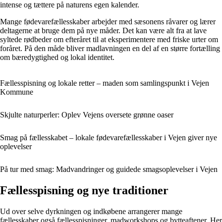
intense og tættere på naturens egen kalender.
Mange fødevarefællesskaber arbejder med sæsonens råvarer og lærer
deltagerne at bruge dem på nye måder. Det kan være alt fra at lave
syltede rødbeder om efteråret til at eksperimentere med friske urter om
foråret. På den måde bliver madlavningen en del af en større fortælling
om bæredygtighed og lokal identitet.
Fællesspisning og lokale retter – maden som samlingspunkt i Vejen
Kommune
Skjulte naturperler: Oplev Vejens oversete grønne oaser
Smag på fællesskabet – lokale fødevarefællesskaber i Vejen giver nye
oplevelser
På tur med smag: Madvandringer og guidede smagsoplevelser i Vejen
Fællesspisning og nye traditioner
Ud over selve dyrkningen og indkøbene arrangerer mange
fællesskaber også fællesspisninger, madworkshops og bytteaftener. Her