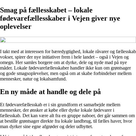
Smag på fællesskabet – lokale
fødevarefællesskaber i Vejen giver nye
oplevelser
I takt med at interessen for bæredygtighed, lokale råvarer og fællesskab
vokser, spirer der nye initiativer frem i hele landet – også i Vejen og
omegn. Her samles borgere om at dyrke, dele og nyde mad på nye
måder. Lokale fødevarefællesskaber handler ikke kun om grøntsager
og gode smagsoplevelser, men også om at skabe forbindelser mellem
mennesker, natur og lokalsamfund.
En ny måde at handle og dele på
Et fødevarefællesskab er i sin grundform et samarbejde mellem
mennesker, der ønsker at købe eller dyrke lokale fødevarer i
fællesskab. Det kan være alt fra en gruppe naboer, der går sammen om
at bestille grøntsager direkte fra lokale landbrug, til fælles haver, hvor
man dyrker sine egne afgrøder og deler udbyttet.