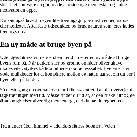
stier. Det kan være en god måde at møde nye mennesker og holde
motivationen oppe.
Du kan også lave din egen lille træningsgruppe med venner, naboer
eller kolleger. Aftal faste tidspunkter, og brug naturen som jeres fælles
træningsrum.
En ny måde at bruge byen på
Udendørs fitness er mere end en trend – det er en ny måde at bruge
byens rum på. Når parker, stier og grønne områder bliver aktive
mødesteder, styrkes både sundheden og fællesskabet. I Vejen er der
gode muligheder for at kombinere motion og natur, uanset om du bor i
byen eller på landet.
Så næste gang du overvejer en tur i fitnesscentret, kan du overveje at
tage træningen med ud. Måske finder du ud af, at den friske luft og de
åbne omgivelser giver dig mere energi, end du havde regnet med.
Træn under åben himmel – udendørs fitness boomer i Vejen