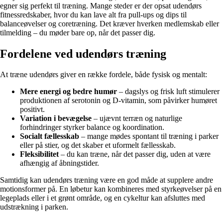
egner sig perfekt til træning. Mange steder er der opsat udendørs
fitnessredskaber, hvor du kan lave alt fra pull-ups og dips til
balanceøvelser og coretræning. Det kræver hverken medlemskab eller
tilmelding – du møder bare op, når det passer dig.
Fordelene ved udendørs træning
At træne udendørs giver en række fordele, både fysisk og mentalt:
Mere energi og bedre humør
– dagslys og frisk luft stimulerer
produktionen af serotonin og D-vitamin, som påvirker humøret
positivt.
Variation i bevægelse
– ujævnt terræn og naturlige
forhindringer styrker balance og koordination.
Socialt fællesskab
– mange mødes spontant til træning i parker
eller på stier, og det skaber et uformelt fællesskab.
Fleksibilitet
– du kan træne, når det passer dig, uden at være
afhængig af åbningstider.
Samtidig kan udendørs træning være en god måde at supplere andre
motionsformer på. En løbetur kan kombineres med styrkeøvelser på en
legeplads eller i et grønt område, og en cykeltur kan afsluttes med
udstrækning i parken.