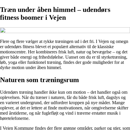
Træn under åben himmel – udendørs
fitness boomer i Vejen
Flere og flere vælger at rykke træningen ud i det fri. I Vejen og omegn
er udendørs fitness blevet et populært alternativ til de klassiske
motionscentre. Her kombineres frisk luft, natur og bevægelse – og det
giver både energi og frihedsfølelse. Uanset om du er til styrketræning,
løb, yoga eller funktionel træning, findes der gode muligheder for at
dyrke motion under åben himmel.
Naturen som træningsrum
Udendørs træning handler ikke kun om motion – det handler også om
oplevelsen. Når du træner i naturen, får du både frisk luft, dagslys og
en varieret undergrund, der udfordrer kroppen på nye måder. Mange
oplever, at det er lettere at finde motivationen, når omgivelserne skifter
med årstiderne, og når fuglefløjt og vind i træerne erstatter musik i
høretelefonerne.
I Vejen Kommune findes der flere grønne områder, parker og stier, som