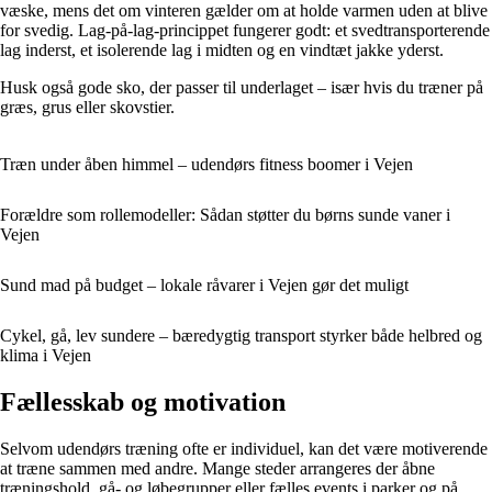
væske, mens det om vinteren gælder om at holde varmen uden at blive
for svedig. Lag-på-lag-princippet fungerer godt: et svedtransporterende
lag inderst, et isolerende lag i midten og en vindtæt jakke yderst.
Husk også gode sko, der passer til underlaget – især hvis du træner på
græs, grus eller skovstier.
Træn under åben himmel – udendørs fitness boomer i Vejen
Forældre som rollemodeller: Sådan støtter du børns sunde vaner i
Vejen
Sund mad på budget – lokale råvarer i Vejen gør det muligt
Cykel, gå, lev sundere – bæredygtig transport styrker både helbred og
klima i Vejen
Fællesskab og motivation
Selvom udendørs træning ofte er individuel, kan det være motiverende
at træne sammen med andre. Mange steder arrangeres der åbne
træningshold, gå- og løbegrupper eller fælles events i parker og på