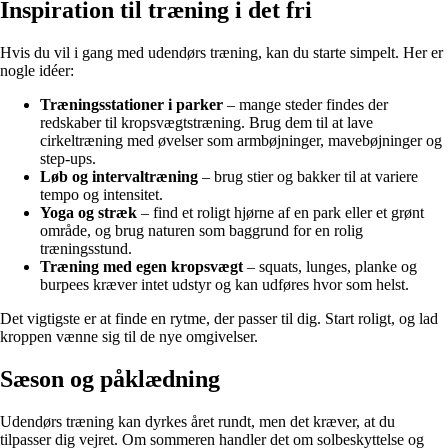
Inspiration til træning i det fri
Hvis du vil i gang med udendørs træning, kan du starte simpelt. Her er
nogle idéer:
Træningsstationer i parker
– mange steder findes der
redskaber til kropsvægtstræning. Brug dem til at lave
cirkeltræning med øvelser som armbøjninger, mavebøjninger og
step-ups.
Løb og intervaltræning
– brug stier og bakker til at variere
tempo og intensitet.
Yoga og stræk
– find et roligt hjørne af en park eller et grønt
område, og brug naturen som baggrund for en rolig
træningsstund.
Træning med egen kropsvægt
– squats, lunges, planke og
burpees kræver intet udstyr og kan udføres hvor som helst.
Det vigtigste er at finde en rytme, der passer til dig. Start roligt, og lad
kroppen vænne sig til de nye omgivelser.
Sæson og påklædning
Udendørs træning kan dyrkes året rundt, men det kræver, at du
tilpasser dig vejret. Om sommeren handler det om solbeskyttelse og