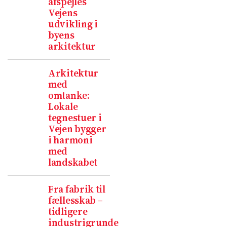
afspejles
Vejens
udvikling i
byens
arkitektur
Arkitektur
med
omtanke:
Lokale
tegnestuer i
Vejen bygger
i harmoni
med
landskabet
Fra fabrik til
fællesskab –
tidligere
industrigrunde