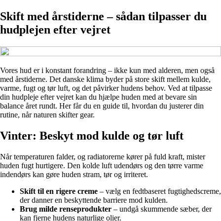
Skift med årstiderne – sådan tilpasser du
hudplejen efter vejret
Vores hud er i konstant forandring – ikke kun med alderen, men også
med årstiderne. Det danske klima byder på store skift mellem kulde,
varme, fugt og tør luft, og det påvirker hudens behov. Ved at tilpasse
din hudpleje efter vejret kan du hjælpe huden med at bevare sin
balance året rundt. Her får du en guide til, hvordan du justerer din
rutine, når naturen skifter gear.
Vinter: Beskyt mod kulde og tør luft
Når temperaturen falder, og radiatorerne kører på fuld kraft, mister
huden fugt hurtigere. Den kolde luft udendørs og den tørre varme
indendørs kan gøre huden stram, tør og irriteret.
Skift til en rigere creme
– vælg en fedtbaseret fugtighedscreme,
der danner en beskyttende barriere mod kulden.
Brug milde renseprodukter
– undgå skummende sæber, der
kan fjerne hudens naturlige olier.