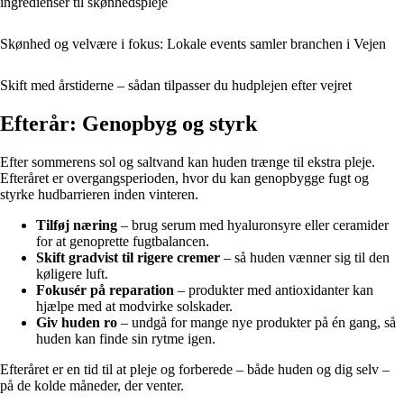
ingredienser til skønhedspleje
Skønhed og velvære i fokus: Lokale events samler branchen i Vejen
Skift med årstiderne – sådan tilpasser du hudplejen efter vejret
Efterår: Genopbyg og styrk
Efter sommerens sol og saltvand kan huden trænge til ekstra pleje.
Efteråret er overgangsperioden, hvor du kan genopbygge fugt og
styrke hudbarrieren inden vinteren.
Tilføj næring
– brug serum med hyaluronsyre eller ceramider
for at genoprette fugtbalancen.
Skift gradvist til rigere cremer
– så huden vænner sig til den
køligere luft.
Fokusér på reparation
– produkter med antioxidanter kan
hjælpe med at modvirke solskader.
Giv huden ro
– undgå for mange nye produkter på én gang, så
huden kan finde sin rytme igen.
Efteråret er en tid til at pleje og forberede – både huden og dig selv –
på de kolde måneder, der venter.