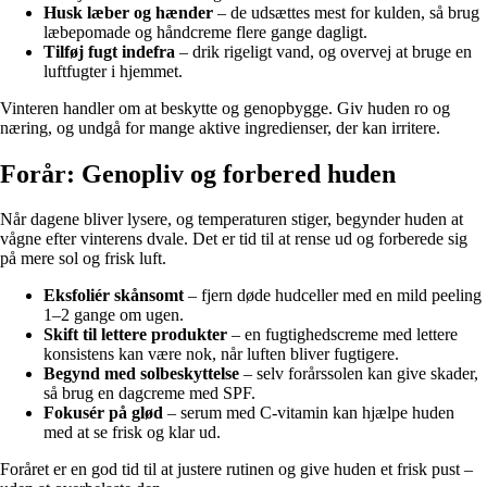
Husk læber og hænder
– de udsættes mest for kulden, så brug
læbepomade og håndcreme flere gange dagligt.
Tilføj fugt indefra
– drik rigeligt vand, og overvej at bruge en
luftfugter i hjemmet.
Vinteren handler om at beskytte og genopbygge. Giv huden ro og
næring, og undgå for mange aktive ingredienser, der kan irritere.
Forår: Genopliv og forbered huden
Når dagene bliver lysere, og temperaturen stiger, begynder huden at
vågne efter vinterens dvale. Det er tid til at rense ud og forberede sig
på mere sol og frisk luft.
Eksfoliér skånsomt
– fjern døde hudceller med en mild peeling
1–2 gange om ugen.
Skift til lettere produkter
– en fugtighedscreme med lettere
konsistens kan være nok, når luften bliver fugtigere.
Begynd med solbeskyttelse
– selv forårssolen kan give skader,
så brug en dagcreme med SPF.
Fokusér på glød
– serum med C-vitamin kan hjælpe huden
med at se frisk og klar ud.
Foråret er en god tid til at justere rutinen og give huden et frisk pust –