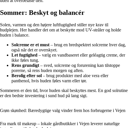
uden at overbelaste den.
Sommer: Beskyt og balancér
Solen, varmen og den højere luftfugtighed stiller nye krav til
hudplejen. Her handler det om at beskytte mod UV-stråler og holde
huden i balance.
Solcreme er et must
– brug en bredspektret solcreme hver dag,
også når det er overskyet.
Let fugtighed
– vælg en vandbaseret eller geléagtig creme, der
ikke føles tung.
Rens grundigt
– sved, solcreme og forurening kan tilstoppe
porerne, så rens huden morgen og aften.
Berolig efter sol
– brug produkter med aloe vera eller
panthenol, hvis huden føles varm eller tør.
Sommeren er den tid, hvor huden skal beskyttes mest. En god solrutine
er den bedste investering i sund hud på lang sigt.
Grøn skønhed: Bæredygtige valg vinder frem hos forbrugerne i Vejen
Fra mark til makeup – lokale gårdbutikker i Vejen leverer naturlige