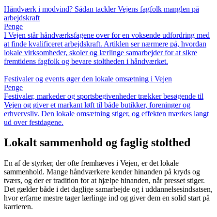
Håndværk i modvind? Sådan tackler Vejens fagfolk manglen på
arbejdskraft
Penge
I Vejen står håndværksfagene over for en voksende udfordring med
at finde kvalificeret arbejdskraft. Artiklen ser nærmere på, hvordan
lokale virksomheder, skoler og lærlinge samarbejder for at sikre
fremtidens fagfolk og bevare stoltheden i håndværket.
Festivaler og events øger den lokale omsætning i Vejen
Penge
Festivaler, markeder og sportsbegivenheder trækker besøgende til
Vejen og giver et markant løft til både butikker, foreninger og
erhvervsliv. Den lokale omsætning stiger, og effekten mærkes langt
ud over festdagene.
Lokalt sammenhold og faglig stolthed
En af de styrker, der ofte fremhæves i Vejen, er det lokale
sammenhold. Mange håndværkere kender hinanden på kryds og
tværs, og der er tradition for at hjælpe hinanden, når presset stiger.
Det gælder både i det daglige samarbejde og i uddannelsesindsatsen,
hvor erfarne mestre tager lærlinge ind og giver dem en solid start på
karrieren.