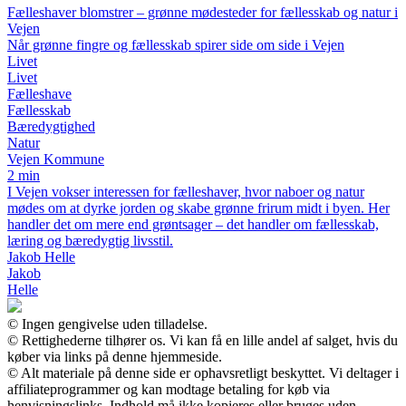
Fælleshaver blomstrer – grønne mødesteder for fællesskab og natur i
Vejen
Når grønne fingre og fællesskab spirer side om side i Vejen
Livet
Livet
Fælleshave
Fællesskab
Bæredygtighed
Natur
Vejen Kommune
2 min
I Vejen vokser interessen for fælleshaver, hvor naboer og natur
mødes om at dyrke jorden og skabe grønne frirum midt i byen. Her
handler det om mere end grøntsager – det handler om fællesskab,
læring og bæredygtig livsstil.
Jakob Helle
Jakob
Helle
© Ingen gengivelse uden tilladelse.
© Rettighederne tilhører os. Vi kan få en lille andel af salget, hvis du
køber via links på denne hjemmeside.
© Alt materiale på denne side er ophavsretligt beskyttet. Vi deltager i
affiliateprogrammer og kan modtage betaling for køb via
henvisningslinks. Indhold må ikke kopieres eller bruges uden