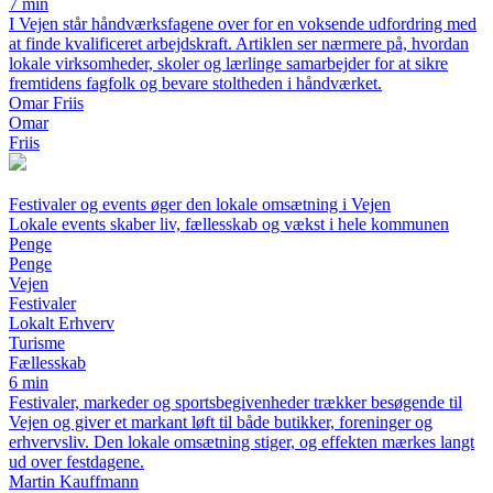
7 min
I Vejen står håndværksfagene over for en voksende udfordring med
at finde kvalificeret arbejdskraft. Artiklen ser nærmere på, hvordan
lokale virksomheder, skoler og lærlinge samarbejder for at sikre
fremtidens fagfolk og bevare stoltheden i håndværket.
Omar Friis
Omar
Friis
Festivaler og events øger den lokale omsætning i Vejen
Lokale events skaber liv, fællesskab og vækst i hele kommunen
Penge
Penge
Vejen
Festivaler
Lokalt Erhverv
Turisme
Fællesskab
6 min
Festivaler, markeder og sportsbegivenheder trækker besøgende til
Vejen og giver et markant løft til både butikker, foreninger og
erhvervsliv. Den lokale omsætning stiger, og effekten mærkes langt
ud over festdagene.
Martin Kauffmann