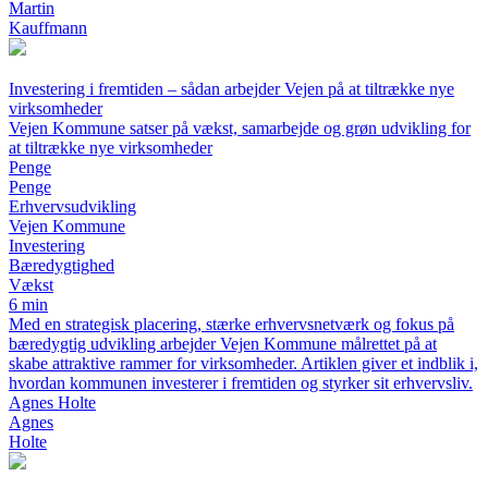
Martin
Kauffmann
Investering i fremtiden – sådan arbejder Vejen på at tiltrække nye
virksomheder
Vejen Kommune satser på vækst, samarbejde og grøn udvikling for
at tiltrække nye virksomheder
Penge
Penge
Erhvervsudvikling
Vejen Kommune
Investering
Bæredygtighed
Vækst
6 min
Med en strategisk placering, stærke erhvervsnetværk og fokus på
bæredygtig udvikling arbejder Vejen Kommune målrettet på at
skabe attraktive rammer for virksomheder. Artiklen giver et indblik i,
hvordan kommunen investerer i fremtiden og styrker sit erhvervsliv.
Agnes Holte
Agnes
Holte