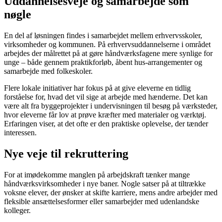
Uddannelsesveje og samarbejde som
nøgle
En del af løsningen findes i samarbejdet mellem erhvervsskoler,
virksomheder og kommunen. På erhvervsuddannelserne i området
arbejdes der målrettet på at gøre håndværksfagene mere synlige for
unge – både gennem praktikforløb, åbent hus-arrangementer og
samarbejde med folkeskoler.
Flere lokale initiativer har fokus på at give eleverne en tidlig
forståelse for, hvad det vil sige at arbejde med hænderne. Det kan
være alt fra byggeprojekter i undervisningen til besøg på værksteder,
hvor eleverne får lov at prøve kræfter med materialer og værktøj.
Erfaringen viser, at det ofte er den praktiske oplevelse, der tænder
interessen.
Nye veje til rekruttering
For at imødekomme manglen på arbejdskraft tænker mange
håndværksvirksomheder i nye baner. Nogle satser på at tiltrække
voksne elever, der ønsker at skifte karriere, mens andre arbejder med
fleksible ansættelsesformer eller samarbejder med udenlandske
kolleger.