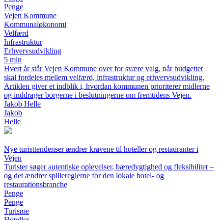
Penge
Vejen Kommune
Kommunaløkonomi
Velfærd
Infrastruktur
Erhvervsudvikling
5 min
Hvert år står Vejen Kommune over for svære valg, når budgettet
skal fordeles mellem velfærd, infrastruktur og erhvervsudvikling.
Artiklen giver et indblik i, hvordan kommunen prioriterer midlerne
og inddrager borgerne i beslutningerne om fremtidens Vejen.
Jakob Helle
Jakob
Helle
Nye turisttendenser ændrer kravene til hoteller og restauranter i
Vejen
Turister søger autentiske oplevelser, bæredygtighed og fleksibilitet –
og det ændrer spillereglerne for den lokale hotel- og
restaurationsbranche
Penge
Penge
Turisme
Hoteller