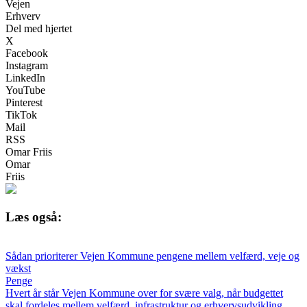
Vejen
Erhverv
Del med hjertet
X
Facebook
Instagram
LinkedIn
YouTube
Pinterest
TikTok
Mail
RSS
Omar Friis
Omar
Friis
Læs også:
Sådan prioriterer Vejen Kommune pengene mellem velfærd, veje og
vækst
Penge
Hvert år står Vejen Kommune over for svære valg, når budgettet
skal fordeles mellem velfærd, infrastruktur og erhvervsudvikling.