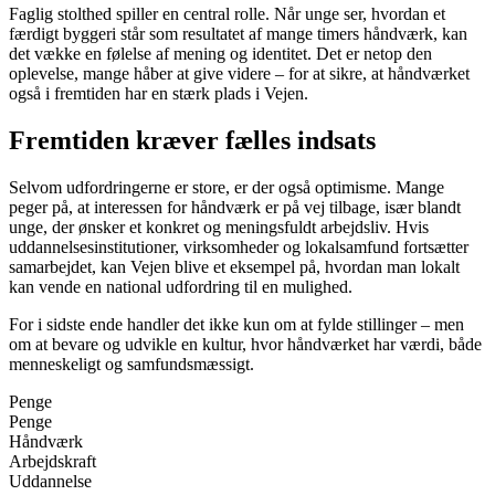
Faglig stolthed spiller en central rolle. Når unge ser, hvordan et
færdigt byggeri står som resultatet af mange timers håndværk, kan
det vække en følelse af mening og identitet. Det er netop den
oplevelse, mange håber at give videre – for at sikre, at håndværket
også i fremtiden har en stærk plads i Vejen.
Fremtiden kræver fælles indsats
Selvom udfordringerne er store, er der også optimisme. Mange
peger på, at interessen for håndværk er på vej tilbage, især blandt
unge, der ønsker et konkret og meningsfuldt arbejdsliv. Hvis
uddannelsesinstitutioner, virksomheder og lokalsamfund fortsætter
samarbejdet, kan Vejen blive et eksempel på, hvordan man lokalt
kan vende en national udfordring til en mulighed.
For i sidste ende handler det ikke kun om at fylde stillinger – men
om at bevare og udvikle en kultur, hvor håndværket har værdi, både
menneskeligt og samfundsmæssigt.
Penge
Penge
Håndværk
Arbejdskraft
Uddannelse