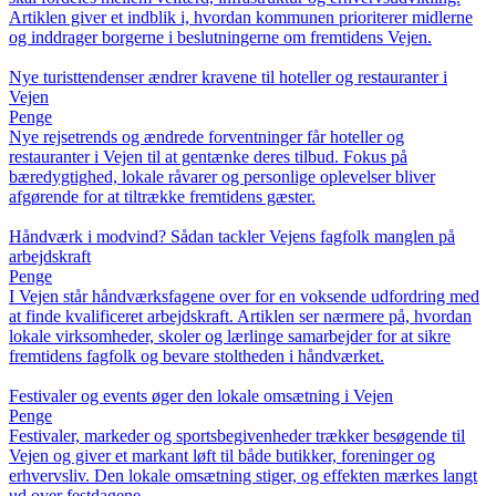
Artiklen giver et indblik i, hvordan kommunen prioriterer midlerne
og inddrager borgerne i beslutningerne om fremtidens Vejen.
Nye turisttendenser ændrer kravene til hoteller og restauranter i
Vejen
Penge
Nye rejsetrends og ændrede forventninger får hoteller og
restauranter i Vejen til at gentænke deres tilbud. Fokus på
bæredygtighed, lokale råvarer og personlige oplevelser bliver
afgørende for at tiltrække fremtidens gæster.
Håndværk i modvind? Sådan tackler Vejens fagfolk manglen på
arbejdskraft
Penge
I Vejen står håndværksfagene over for en voksende udfordring med
at finde kvalificeret arbejdskraft. Artiklen ser nærmere på, hvordan
lokale virksomheder, skoler og lærlinge samarbejder for at sikre
fremtidens fagfolk og bevare stoltheden i håndværket.
Festivaler og events øger den lokale omsætning i Vejen
Penge
Festivaler, markeder og sportsbegivenheder trækker besøgende til
Vejen og giver et markant løft til både butikker, foreninger og
erhvervsliv. Den lokale omsætning stiger, og effekten mærkes langt
ud over festdagene.