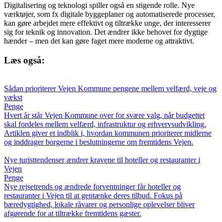
Digitalisering og teknologi spiller også en stigende rolle. Nye
værktøjer, som fx digitale byggeplaner og automatiserede processer,
kan gøre arbejdet mere effektivt og tiltrække unge, der interesserer
sig for teknik og innovation. Det ændrer ikke behovet for dygtige
hænder – men det kan gøre faget mere moderne og attraktivt.
Læs også:
Sådan prioriterer Vejen Kommune pengene mellem velfærd, veje og
vækst
Penge
Hvert år står Vejen Kommune over for svære valg, når budgettet
skal fordeles mellem velfærd, infrastruktur og erhvervsudvikling.
Artiklen giver et indblik i, hvordan kommunen prioriterer midlerne
og inddrager borgerne i beslutningerne om fremtidens Vejen.
Nye turisttendenser ændrer kravene til hoteller og restauranter i
Vejen
Penge
Nye rejsetrends og ændrede forventninger får hoteller og
restauranter i Vejen til at gentænke deres tilbud. Fokus på
bæredygtighed, lokale råvarer og personlige oplevelser bliver
afgørende for at tiltrække fremtidens gæster.