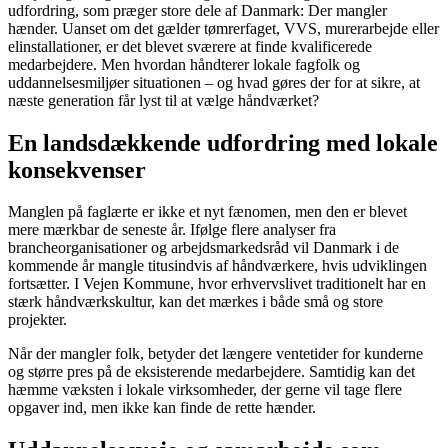
udfordring, som præger store dele af Danmark: Der mangler
hænder. Uanset om det gælder tømrerfaget, VVS, murerarbejde eller
elinstallationer, er det blevet sværere at finde kvalificerede
medarbejdere. Men hvordan håndterer lokale fagfolk og
uddannelsesmiljøer situationen – og hvad gøres der for at sikre, at
næste generation får lyst til at vælge håndværket?
En landsdækkende udfordring med lokale
konsekvenser
Manglen på faglærte er ikke et nyt fænomen, men den er blevet
mere mærkbar de seneste år. Ifølge flere analyser fra
brancheorganisationer og arbejdsmarkedsråd vil Danmark i de
kommende år mangle titusindvis af håndværkere, hvis udviklingen
fortsætter. I Vejen Kommune, hvor erhvervslivet traditionelt har en
stærk håndværkskultur, kan det mærkes i både små og store
projekter.
Når der mangler folk, betyder det længere ventetider for kunderne
og større pres på de eksisterende medarbejdere. Samtidig kan det
hæmme væksten i lokale virksomheder, der gerne vil tage flere
opgaver ind, men ikke kan finde de rette hænder.