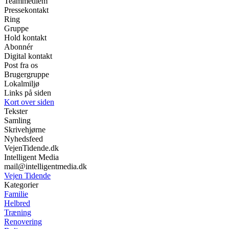
Teammedlem
Pressekontakt
Ring
Gruppe
Hold kontakt
Abonnér
Digital kontakt
Post fra os
Brugergruppe
Lokalmiljø
Links på siden
Kort over siden
Tekster
Samling
Skrivehjørne
Nyhedsfeed
VejenTidende.dk
Intelligent Media
mail@intelligentmedia.dk
Vejen Tidende
Kategorier
Familie
Helbred
Træning
Renovering