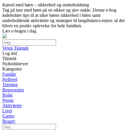
Kørsel med børn – sikkerhed og underholdning
Tag på ture med børn på en sikker og sjov måde. Denne e-bog
indeholder tips til at sikre børns sikkerhed i bilen samt
underholdende aktiviteter og strategier til langdistance-rejser, så det
bliver en positiv oplevelse for hele familien.
Læs e-bogen i dag
Vejen Tidende
Log ind
Tilmeld
Nyhedsbrevet
Kategorier
Familie
Helbred
Træning
Renovering
Bolig
Penge
Aktiviteter
Livet
Gastro
Beauty