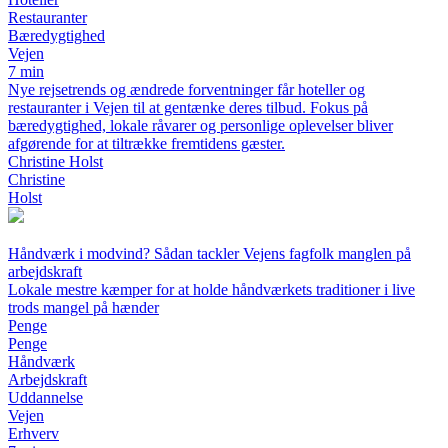
Restauranter
Bæredygtighed
Vejen
7 min
Nye rejsetrends og ændrede forventninger får hoteller og
restauranter i Vejen til at gentænke deres tilbud. Fokus på
bæredygtighed, lokale råvarer og personlige oplevelser bliver
afgørende for at tiltrække fremtidens gæster.
Christine Holst
Christine
Holst
Håndværk i modvind? Sådan tackler Vejens fagfolk manglen på
arbejdskraft
Lokale mestre kæmper for at holde håndværkets traditioner i live
trods mangel på hænder
Penge
Penge
Håndværk
Arbejdskraft
Uddannelse
Vejen
Erhverv