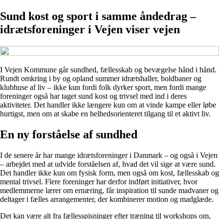
Sund kost og sport i samme åndedrag –
idrætsforeninger i Vejen viser vejen
I Vejen Kommune går sundhed, fællesskab og bevægelse hånd i hånd.
Rundt omkring i by og opland summer idrætshaller, boldbaner og
klubhuse af liv – ikke kun fordi folk dyrker sport, men fordi mange
foreninger også har taget sund kost og trivsel med ind i deres
aktiviteter. Det handler ikke længere kun om at vinde kampe eller løbe
hurtigst, men om at skabe en helhedsorienteret tilgang til et aktivt liv.
En ny forståelse af sundhed
I de senere år har mange idrætsforeninger i Danmark – og også i Vejen
– arbejdet med at udvide forståelsen af, hvad det vil sige at være sund.
Det handler ikke kun om fysisk form, men også om kost, fællesskab og
mental trivsel. Flere foreninger har derfor indført initiativer, hvor
medlemmerne lærer om ernæring, får inspiration til sunde madvaner og
deltager i fælles arrangementer, der kombinerer motion og madglæde.
Det kan være alt fra fællesspisninger efter træning til workshops om,