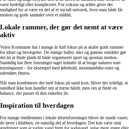
være kedeligt eller kompliceret. For voksne og ældre giver det
mulighed for at være en del af et socialt netværk, hvor man både får
motion og gode samtaler over et måltid.
Lokale rammer, der gør det nemt at være
aktiv
Vejen Kommune har i mange år haft fokus på at skabe gode rammer
for idræt og bevægelse. De mange haller, stier og grønne områder gør
det let at finde plads til både organiseret sport og spontan motion.
Samtidig har flere foreninger taget initiativ til at bruge naturen som
træningsrum – for eksempel med løbehold, mountainbike-ruter og
udendørs fitness.
Når man kombinerer det med fokus på sund kost, bliver det tydeligt, at
sundhed ikke kun handler om at træne hårdt, men om at finde en
balance, der passer til den enkeltes liv.
Inspiration til hverdagen
For mange medlemmer i lokale idrætsforeninger bliver de sunde vaner,
de lærer i klubben, en naturlig del af hverdagen. Det kan være små
ændringer som at vælge vand frem for sodavand, spise mere grønt eller