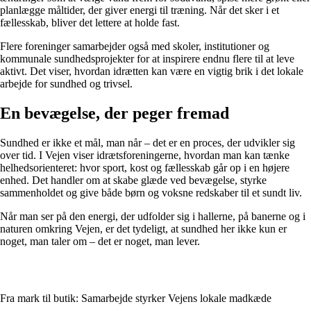
planlægge måltider, der giver energi til træning. Når det sker i et
fællesskab, bliver det lettere at holde fast.
Flere foreninger samarbejder også med skoler, institutioner og
kommunale sundhedsprojekter for at inspirere endnu flere til at leve
aktivt. Det viser, hvordan idrætten kan være en vigtig brik i det lokale
arbejde for sundhed og trivsel.
En bevægelse, der peger fremad
Sundhed er ikke et mål, man når – det er en proces, der udvikler sig
over tid. I Vejen viser idrætsforeningerne, hvordan man kan tænke
helhedsorienteret: hvor sport, kost og fællesskab går op i en højere
enhed. Det handler om at skabe glæde ved bevægelse, styrke
sammenholdet og give både børn og voksne redskaber til et sundt liv.
Når man ser på den energi, der udfolder sig i hallerne, på banerne og i
naturen omkring Vejen, er det tydeligt, at sundhed her ikke kun er
noget, man taler om – det er noget, man lever.
Fra mark til butik: Samarbejde styrker Vejens lokale madkæde