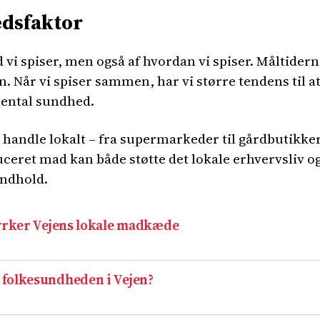
dsfaktor
i spiser, men også af hvordan vi spiser. Måltiderne 
 Når vi spiser sammen, har vi større tendens til a
mental sundhed.
t handle lokalt – fra supermarkeder til gårdbutikk
uceret mad kan både støtte det lokale erhvervsliv o
indhold.
tyrker Vejens lokale madkæde
 folkesundheden i Vejen?