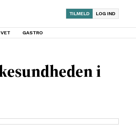
TILMELD
LOG IND
IVET
GASTRO
lkesundheden i