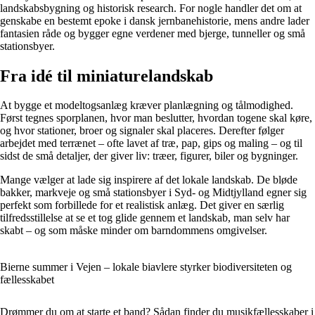
landskabsbygning og historisk research. For nogle handler det om at
genskabe en bestemt epoke i dansk jernbanehistorie, mens andre lader
fantasien råde og bygger egne verdener med bjerge, tunneller og små
stationsbyer.
Fra idé til miniaturelandskab
At bygge et modeltogsanlæg kræver planlægning og tålmodighed.
Først tegnes sporplanen, hvor man beslutter, hvordan togene skal køre,
og hvor stationer, broer og signaler skal placeres. Derefter følger
arbejdet med terrænet – ofte lavet af træ, pap, gips og maling – og til
sidst de små detaljer, der giver liv: træer, figurer, biler og bygninger.
Mange vælger at lade sig inspirere af det lokale landskab. De bløde
bakker, markveje og små stationsbyer i Syd- og Midtjylland egner sig
perfekt som forbillede for et realistisk anlæg. Det giver en særlig
tilfredsstillelse at se et tog glide gennem et landskab, man selv har
skabt – og som måske minder om barndommens omgivelser.
Bierne summer i Vejen – lokale biavlere styrker biodiversiteten og
fællesskabet
Drømmer du om at starte et band? Sådan finder du musikfællesskaber i