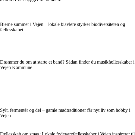
Bierne summer i Vejen – lokale biavlere styrker biodiversiteten og
fællesskabet
Drømmer du om at starte et band? Sådan finder du musikfællesskaber i
Vejen Kommune
Sylt, fermentér og del – gamle madtraditioner får nyt liv som hobby i
Vejen
Fællesskab om smag: Lokale fødevarefællesskaber i Vejen inspirerer til