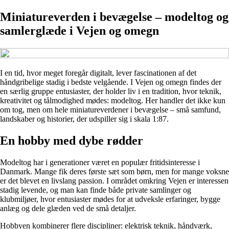
Miniatureverden i bevægelse – modeltog og
samlerglæde i Vejen og omegn
I en tid, hvor meget foregår digitalt, lever fascinationen af det
håndgribelige stadig i bedste velgående. I Vejen og omegn findes der
en særlig gruppe entusiaster, der holder liv i en tradition, hvor teknik,
kreativitet og tålmodighed mødes: modeltog. Her handler det ikke kun
om tog, men om hele miniatureverdener i bevægelse – små samfund,
landskaber og historier, der udspiller sig i skala 1:87.
En hobby med dybe rødder
Modeltog har i generationer været en populær fritidsinteresse i
Danmark. Mange fik deres første sæt som børn, men for mange voksne
er det blevet en livslang passion. I området omkring Vejen er interessen
stadig levende, og man kan finde både private samlinger og
klubmiljøer, hvor entusiaster mødes for at udveksle erfaringer, bygge
anlæg og dele glæden ved de små detaljer.
Hobbyen kombinerer flere discipliner: elektrisk teknik, håndværk,