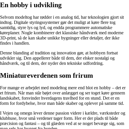
En hobby i udvikling
Selvom modeltog har rødder i en analog tid, har teknologien gjort sit
indtog. Digitale styringssystemer gør det muligt at køre flere tog
samtidig, styre lys og lyd, og endda programmere automatiske
køreplaner. Nogle kombinerer det klassiske håndværk med moderne
3D-print, så de kan skabe unikke bygninger eller detaljer, der ikke
findes i handlen.
Denne blanding af tradition og innovation gør, at hobbyen fortsat
udvikler sig. Den appellerer både til dem, der elsker nostalgi og
håndværk, og til dem, der nyder den tekniske udfordring.
Miniatureverdenen som frirum
For mange er arbejdet med modeltog mere end blot en hobby – det er
et frirum. Når man står bøjet over anlægget og ser toget køre gennem
landskabet, forsvinder hverdagens travlhed for en stund. Det er en
form for fordybelse, hvor man både skaber og oplever på samme tid.
I Vejen og omegn lever denne passion videre i kældre, værksteder og
klubhuse, hvor små verdener tager form. Her er der plads til både
præcision og fantasi – og til glæden ved at se noget bevæge sig, som
man selv har bygget fra bunden.