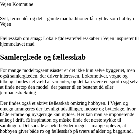
Vejen Kommune
Sylt, fermentér og del – gamle madtraditioner får nyt liv som hobby i
Vejen
Fællesskab om smag: Lokale fødevarefællesskaber i Vejen inspirerer til
hjemmelavet mad
Samlerglæde og fællesskab
For mange modeltogsentusiaster er det ikke kun selve byggeriet, men
også samlerglæden, der driver interessen. Lokomotiver, vogne og
tilbehør findes i et væld af varianter, og det kan være en sport i sig selv
at finde netop den model, der passer til en bestemt tid eller
jernbanestrækning.
Der findes også et aktivt fællesskab omkring hobbyen. I Vejen og
omegn arrangeres der jævnligt udstillinger, messer og byttedage, hvor
både erfarne og nysgerrige kan mødes. Her kan man se imponerende
anlæg i drift, få inspiration og måske finde det næste stykke til
samlingen. Det sociale aspekt betyder meget – mange oplever, at
hobbyen giver både ro og fællesskab på tværs af alder og baggrund.